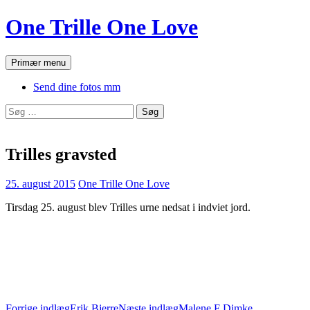
Hop
One Trille One Love
til
indhold
Søg
Primær menu
Send dine fotos mm
Søg
efter:
Trilles gravsted
25. august 2015
One Trille One Love
Tirsdag 25. august blev Trilles urne nedsat i indviet jord.
Forrige indlæg
Erik Bjerre
Næste indlæg
Malene F Dimke