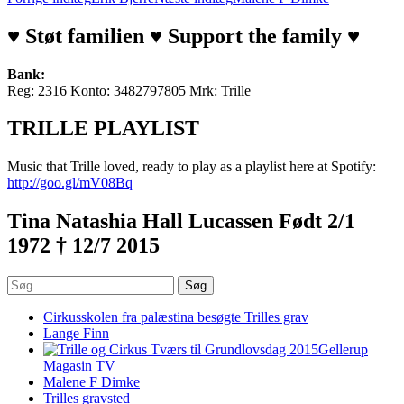
Indlægsnavigation
♥ Støt familien ♥ Support the family ♥
Bank:
Reg: 2316 Konto: 3482797805 Mrk: Trille
TRILLE PLAYLIST
Music that Trille loved, ready to play as a playlist here at Spotify:
http://goo.gl/mV08Bq
Tina Natashia Hall Lucassen Født 2/1
1972 † 12/7 2015
Søg
efter:
Cirkusskolen fra palæstina besøgte Trilles grav
Lange Finn
Gellerup
Magasin TV
Malene F Dimke
Trilles gravsted