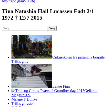
http://goo.gl/mV08Bq
Tina Natashia Hall Lucassen Født 2/1
1972 † 12/7 2015
Søg
efter:
Cirkusskolen fra palæstina besøgte
Trilles grav
Lange Finn
Gellerup
Magasin TV
Malene F Dimke
Trilles gravsted