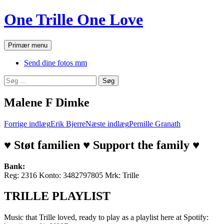
Hop
One Trille One Love
til
indhold
Søg
Primær menu
Send dine fotos mm
Søg
efter:
Malene F Dimke
Indlægsnavigation
Forrige indlæg
Erik Bjerre
Næste indlæg
Pernille Granath
♥ Støt familien ♥ Support the family ♥
Bank:
Reg: 2316 Konto: 3482797805 Mrk: Trille
TRILLE PLAYLIST
Music that Trille loved, ready to play as a playlist here at Spotify: